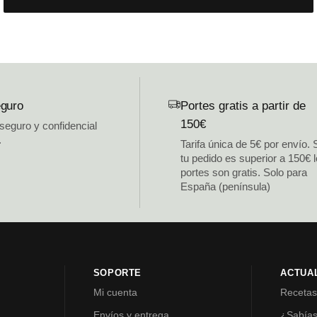
guro
Portes gratis a partir de
150€
 seguro y confidencial
.
Tarifa única de 5€ por envío. 
tu pedido es superior a 150€ 
portes son gratis. Solo para
España (península)
SOPORTE
ACTUA
Mi cuenta
Receta
Envíos y entrega
¿Sabía