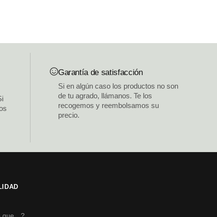
Garantía de satisfacción
Si en algún caso los productos no son
de tu agrado, llámanos. Te los
Si
recogemos y reembolsamos su
los
precio.
LIDAD
s
s que…?