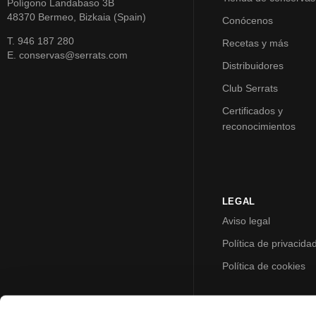
Polígono Landabaso 3B
48370 Bermeo, Bizkaia (Spain)
Conócenos
T. 946 187 280
Recetas y más
E. conservas@serrats.com
Distribuidores
Club Serrats
Certificados y
reconocimientos
LEGAL
Aviso legal
Política de privacida
Política de cookies