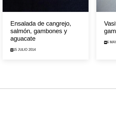
Ensalada de cangrejo,
Vasi
salmón, gambones y
gam
aguacate
6 MA
15 JULIO 2014