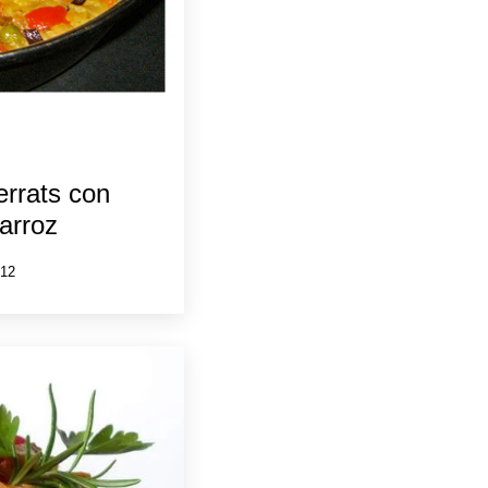
errats con
arroz
12