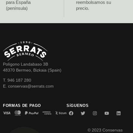
para España
reembolsamos su
(península)
precio.
Polígono Landabaso 3B
48370 Bermeo, Bizkaia (Spain)
T. 946 187 280
E. conservas@serrats.com
FORMAS DE PAGO
SíGUENOS
© 2023 Conservas