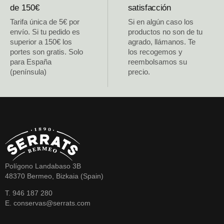
de 150€
satisfacción
Tarifa única de 5€ por
Si en algún caso los
envío. Si tu pedido es
productos no son de tu
superior a 150€ los
agrado, llámanos. Te
portes son gratis. Solo
los recogemos y
para España
reembolsamos su
(península)
precio.
Polígono Landabaso 3B
48370 Bermeo, Bizkaia (Spain)
T. 946 187 280
E. conservas@serrats.com