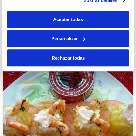
Mostrar detalles
Gazpacho con mousse de bonito
Aceptar todas
en escabeche
3 JULIO 2015
Personalizar
Rechazar todas