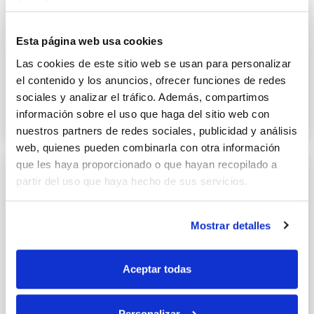
Esta página web usa cookies
Pizza casera de bonito del norte y
Las cookies de este sitio web se usan para personalizar
piquillos
el contenido y los anuncios, ofrecer funciones de redes
sociales y analizar el tráfico. Además, compartimos
6 JULIO 2017
información sobre el uso que haga del sitio web con
nuestros partners de redes sociales, publicidad y análisis
web, quienes pueden combinarla con otra información
que les haya proporcionado o que hayan recopilado a
partir del uso que haya hecho de sus servicios.
Mostrar detalles
Aceptar todas
Personalizar