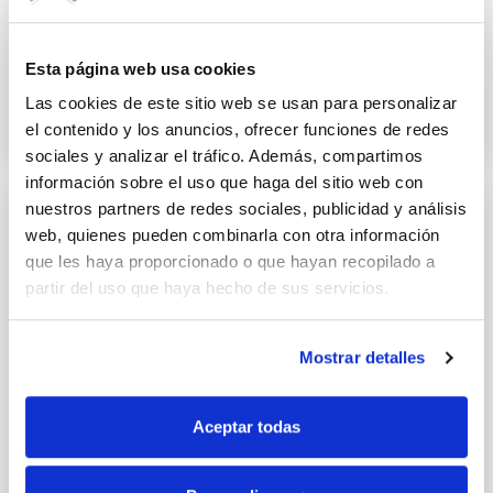
Ensalada de cangrejo, salmón,
gambones y aguacate
Esta página web usa cookies
Las cookies de este sitio web se usan para personalizar
15 JULIO 2014
el contenido y los anuncios, ofrecer funciones de redes
sociales y analizar el tráfico. Además, compartimos
información sobre el uso que haga del sitio web con
nuestros partners de redes sociales, publicidad y análisis
web, quienes pueden combinarla con otra información
que les haya proporcionado o que hayan recopilado a
partir del uso que haya hecho de sus servicios.
Mostrar detalles
Aceptar todas