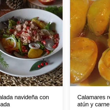
alada navideña con
Calamares r
nada
atún y carne