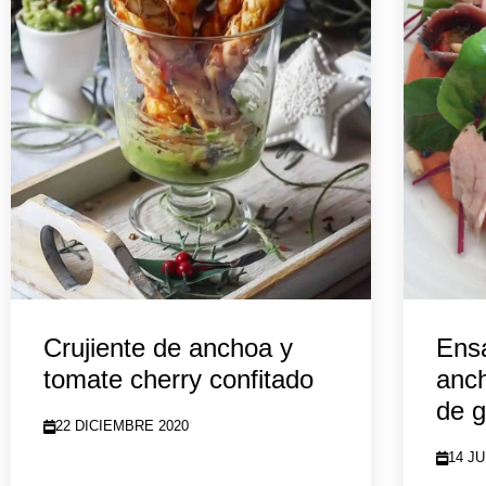
Crujiente de anchoa y
Ensa
tomate cherry confitado
anch
de 
22 DICIEMBRE 2020
14 JU