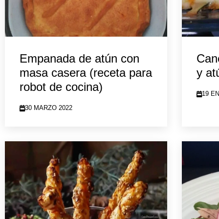
Empanada de atún con
Cane
masa casera (receta para
y at
robot de cocina)
19 E
30 MARZO 2022