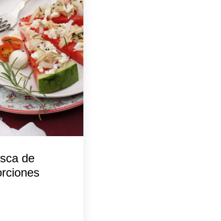
esca de
orciones