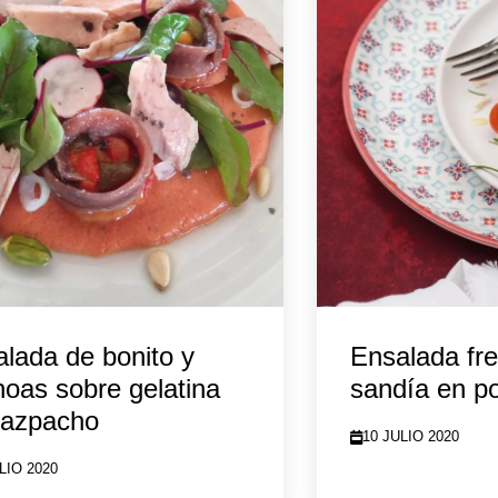
lada de bonito y
Ensalada fr
oas sobre gelatina
sandía en p
gazpacho
10 JULIO 2020
LIO 2020