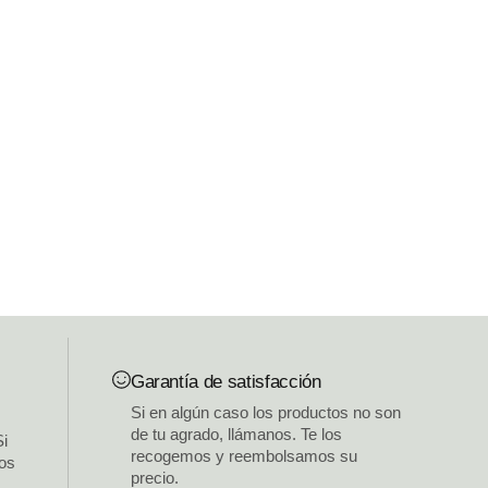
Garantía de satisfacción
Si en algún caso los productos no son
de tu agrado, llámanos. Te los
Si
recogemos y reembolsamos su
los
precio.