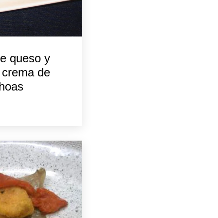
e queso y
e crema de
choas