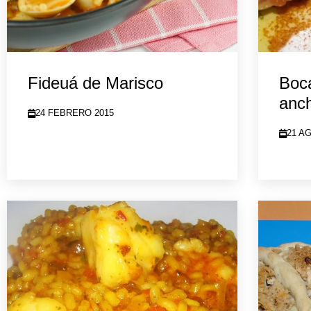
Fideuá de Marisco
Boc
anch
24 FEBRERO 2015
21 A