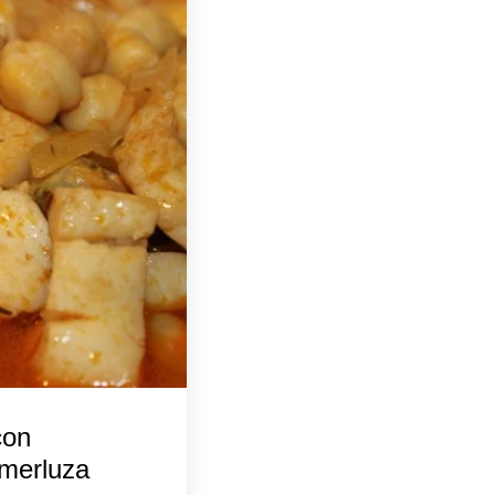
con
 merluza