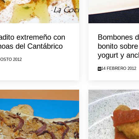
adito extremeño con
Bombones d
oas del Cantábrico
bonito sobr
yogurt y an
GOSTO 2012
14 FEBRERO 2012