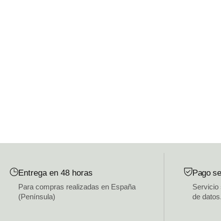
Entrega en 48 horas
Pago se
Para compras realizadas en España
Servicio
(Península)
de datos