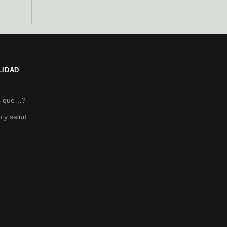
LIDAD
s
s que…?
n y salud